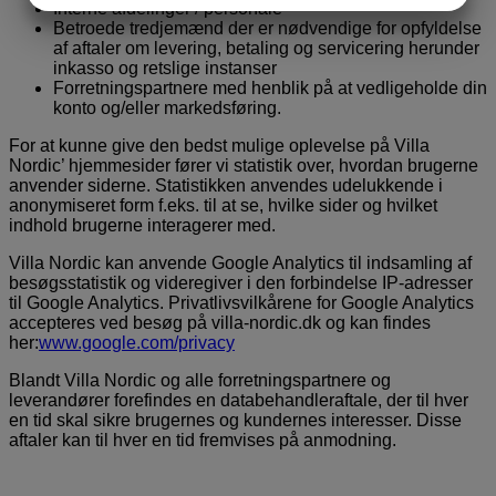
Interne afdelinger / personale
Betroede tredjemænd der er nødvendige for opfyldelse
MARKETING
STATISTIK
af aftaler om levering, betaling og servicering herunder
inkasso og retslige instanser
Forretningspartnere med henblik på at vedligeholde din
konto og/eller markedsføring.
For at kunne give den bedst mulige oplevelse på Villa
Nordic’ hjemmesider fører vi statistik over, hvordan brugerne
anvender siderne. Statistikken anvendes udelukkende i
anonymiseret form f.eks. til at se, hvilke sider og hvilket
indhold brugerne interagerer med.
Villa Nordic kan anvende Google Analytics til indsamling af
besøgsstatistik og videregiver i den forbindelse IP-adresser
til Google Analytics. Privatlivsvilkårene for Google Analytics
accepteres ved besøg på villa-nordic.dk og kan findes
her:
www.google.com/privacy
Blandt Villa Nordic og alle forretningspartnere og
leverandører forefindes en databehandleraftale, der til hver
en tid skal sikre brugernes og kundernes interesser. Disse
aftaler kan til hver en tid fremvises på anmodning.