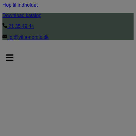
Hop til indholdet
Download katalog
21 35 49 44
jpj@villa-nordic.dk