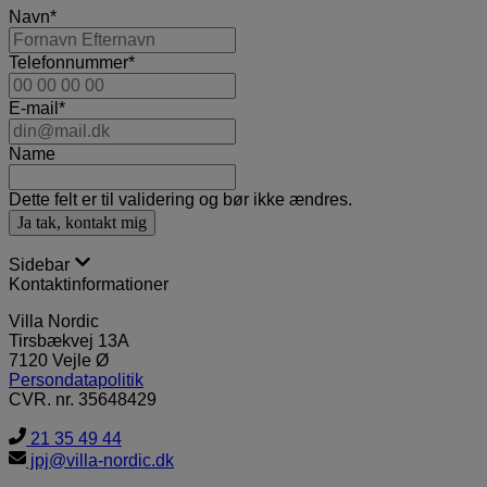
Navn
*
Telefonnummer
*
E-mail
*
Name
Dette felt er til validering og bør ikke ændres.
Sidebar
Kontaktinformationer
Villa Nordic
Tirsbækvej 13A
7120 Vejle Ø
Persondatapolitik
CVR. nr. 35648429
21 35 49 44
jpj@villa-nordic.dk