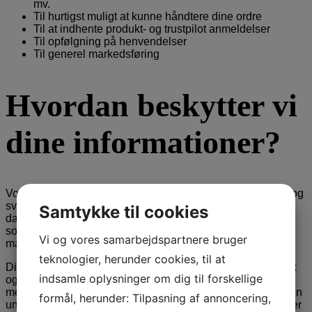
mv.
Til hurtigst muligt at kunne håndtere dine ordre
Til at indhente produkt- og trustpilot anmeldelser
Til opfølgning på henvendelser
Til generel markedsføring
Hvordan beskytter vi
dine informationer?
Vores hjemmeside scannes løbende for sikkerhedsbrister og
svagheder, for at vi hurtigst muligt kan udelukke potentielle
Samtykke til cookies
datalækager og dermed gøre vores hjemmeside så sikker
som muligt. Ligeledes scannes der regelmæssigt for
Vi og vores samarbejdspartnere bruger
malware.
teknologier, herunder cookies, til at
Dine personlige oplysninger opbevares på sikrede netværk
indsamle oplysninger om dig til forskellige
og kan kun tilgås af en begrænset mængde medarbejdere
med rettigheder til denne type information. Disse er desuden
formål, herunder: Tilpasning af annoncering,
underlagt vores persondatapolitik, der sikrer dine rettigheder