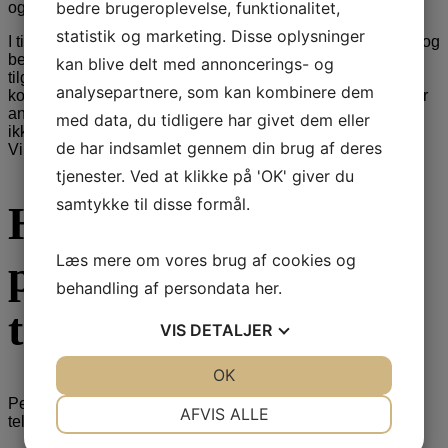
bedre brugeroplevelse, funktionalitet,
og sikrer overholdelse af gældende lovgivning på området.
statistik og marketing. Disse oplysninger
I tilføjelse af ovenstående behandles eventuelle sensitive- og
betalingsinformationer på krypterede servere, der ikke kan
kan blive delt med annoncerings- og
tilgås udefra. Kreditkortinformationer behandles af
analysepartnere, som kan kombinere dem
kortindløsere og kan ikke tilgås af hverken Villa Nordic eller
ansatte hos kortindløsere. Disse transaktioner opbevares
med data, du tidligere har givet dem eller
ikke på interne servere og behandles på intet tidspunkt af
de har indsamlet gennem din brug af deres
Villa Nordic selv.
tjenester. Ved at klikke på 'OK' giver du
samtykke til disse formål.
Hvem videregiver vi
Læs mere om vores brug af cookies og
personoplysninger
behandling af persondata
her
.
til?
VIS
DETALJER
JA
NEJ
OK
JA
NEJ
Personoplysninger afgivet på villa-nordic.dk eller via
NØDVENDIGE
PRÆFERENCER
AFVIS ALLE
telefonisk kontakt videregives kun til:
JA
NEJ
JA
NEJ