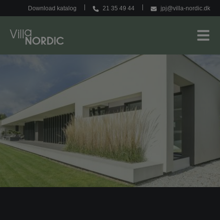
Hop
Download katalog
21 35 49 44
jpj@villa-nordic.dk
til
indholdet