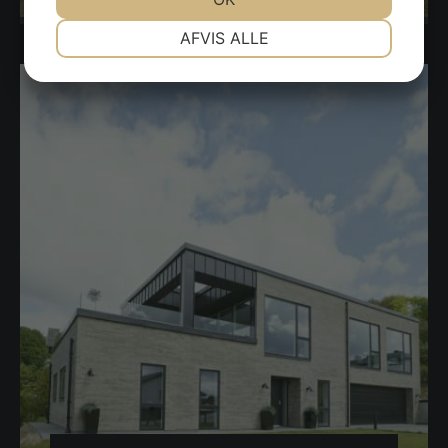
Projekt navn 4
NØDVENDIGE
PRÆFERENCER
AFVIS ALLE
JA
NEJ
JA
NEJ
MARKETING
STATISTIK