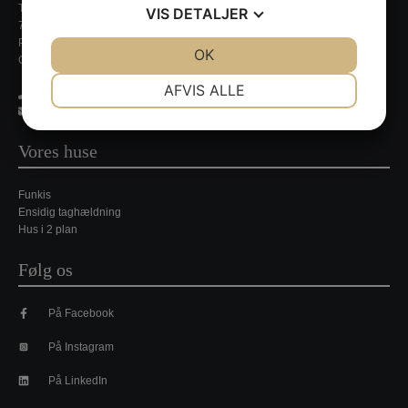
Tirsbækvej 13A
VIS
DETALJER
7120 Vejle Ø
Persondatapolitik
JA
NEJ
OK
JA
NEJ
CVR. nr. 35648429
NØDVENDIGE
PRÆFERENCER
AFVIS ALLE
21 35 49 44
jpj@villa-nordic.dk
JA
NEJ
JA
NEJ
MARKETING
STATISTIK
Vores huse
Funkis
Ensidig taghældning
Hus i 2 plan
Følg os
På Facebook
På Instagram
På LinkedIn