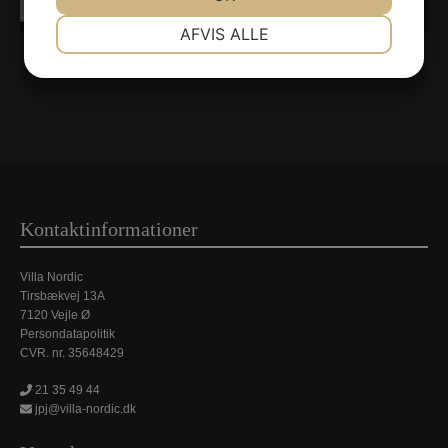
NØDVENDIGE
PRÆFERENCER
AFVIS ALLE
JA
NEJ
JA
NEJ
MARKETING
STATISTIK
Kontaktinformationer
Villa Nordic
Tirsbækvej 13A
7120 Vejle Ø
Persondatapolitik
CVR. nr. 35648429
21 35 49 44
jpj@villa-nordic.dk