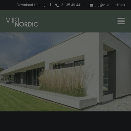
Hop
Download katalog
21 35 49 44
jpj@villa-nordic.dk
til
indholdet