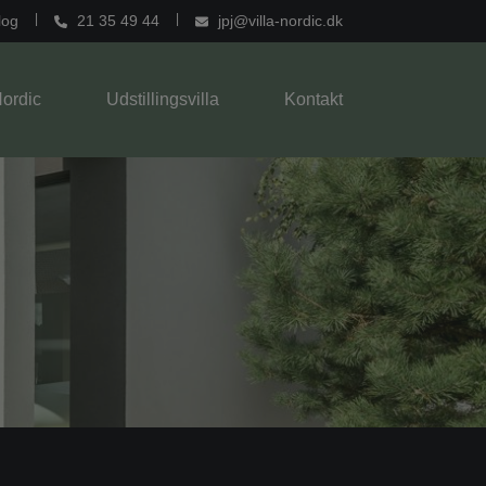
log
21 35 49 44
jpj@villa-nordic.dk
Nordic
Udstillingsvilla
Kontakt