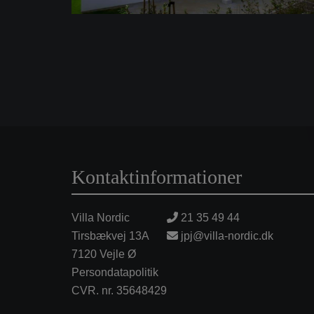
Kontaktinformationer
Villa Nordic
21 35 49 44
Tirsbækvej 13A
jpj@villa-nordic.dk
7120 Vejle Ø
Persondatapolitik
CVR. nr. 35648429