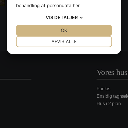
behandling af persondata
her
.
VIS
DETALJER
JA
NEJ
OK
JA
NEJ
NØDVENDIGE
PRÆFERENCER
AFVIS ALLE
JA
NEJ
JA
NEJ
MARKETING
STATISTIK
Vores hus
Funkis
Ensidig taghæl
Hus i 2 plan