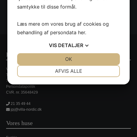
samtykke til disse formål.
Læs mere om vores brug af cookies og
behandling af persondata
her
.
VIS
DETALJER
Kontaktinformationer
JA
NEJ
OK
JA
NEJ
NØDVENDIGE
PRÆFERENCER
Villa Nordic
AFVIS ALLE
Tirsbækvej 13A
JA
NEJ
JA
NEJ
7120 Vejle Ø
Persondatapolitik
MARKETING
STATISTIK
CVR. nr. 35648429
21 35 49 44
jpj@villa-nordic.dk
Vores huse