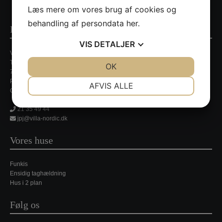
Læs mere om vores brug af cookies og
behandling af persondata
her
.
Kontaktinformationer
VIS
DETALJER
Villa Nordic
Tirsbækvej 13A
JA
NEJ
OK
JA
NEJ
7120 Vejle Ø
NØDVENDIGE
PRÆFERENCER
Persondatapolitik
AFVIS ALLE
CVR. nr. 35648429
JA
NEJ
JA
NEJ
21 35 49 44
MARKETING
STATISTIK
jpj@villa-nordic.dk
Vores huse
Funkis
Ensidig taghældning
Hus i 2 plan
Følg os