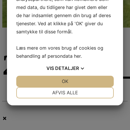
med data, du tidligere har givet dem eller
de har indsamlet gennem din brug af deres
tjenester. Ved at klikke på 'OK' giver du
samtykke til disse formål.
Læs mere om vores brug af cookies og
25592146
behandling af persondata
her
.
VIS
DETALJER
JA
NEJ
OK
JA
NEJ
NØDVENDIGE
PRÆFERENCER
AFVIS ALLE
JA
NEJ
JA
NEJ
MARKETING
STATISTIK