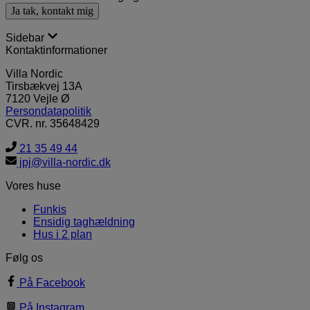
Sidebar
Kontaktinformationer
Villa Nordic
Tirsbækvej 13A
7120 Vejle Ø
Persondatapolitik
CVR. nr. 35648429
21 35 49 44
jpj@villa-nordic.dk
Vores huse
Funkis
Ensidig taghældning
Hus i 2 plan
Følg os
På Facebook
På Instagram