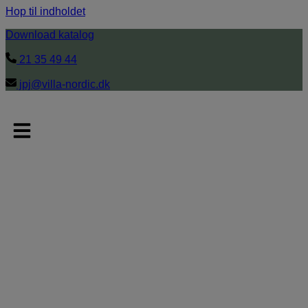
Hop til indholdet
Download katalog
21 35 49 44
jpj@villa-nordic.dk