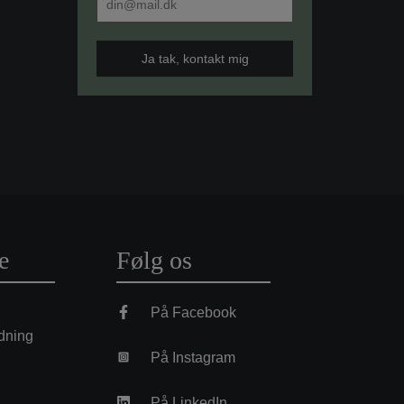
e
Følg os
På Facebook
dning
På Instagram
På LinkedIn