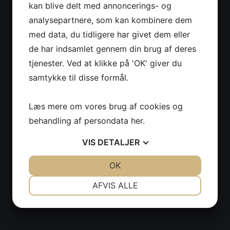
kan blive delt med annoncerings- og
analysepartnere, som kan kombinere dem
med data, du tidligere har givet dem eller
de har indsamlet gennem din brug af deres
tjenester. Ved at klikke på 'OK' giver du
samtykke til disse formål.
Læs mere om vores brug af cookies og
behandling af persondata
her
.
VIS
DETALJER
JA
NEJ
OK
JA
NEJ
NØDVENDIGE
PRÆFERENCER
AFVIS ALLE
JA
NEJ
JA
NEJ
MARKETING
STATISTIK