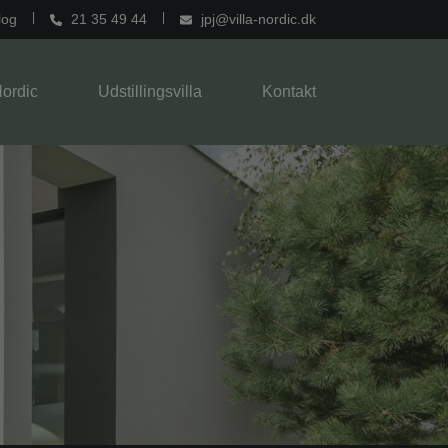
log
21 35 49 44
jpj@villa-nordic.dk
Nordic
Udstillingsvilla
Kontakt