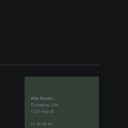
Villa Nordic
Tirsbækvej 13A
7120 Vejle Ø
21 35 49 44