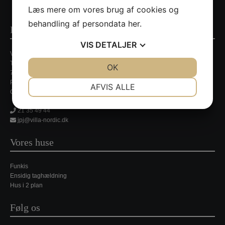
Læs mere om vores brug af cookies og
behandling af persondata
her
.
Kontaktinformationer
VIS
DETALJER
Villa Nordic
Tirsbækvej 13A
JA
NEJ
OK
JA
NEJ
7120 Vejle Ø
NØDVENDIGE
PRÆFERENCER
Persondatapolitik
AFVIS ALLE
CVR. nr. 35648429
JA
NEJ
JA
NEJ
21 35 49 44
MARKETING
STATISTIK
jpj@villa-nordic.dk
Vores huse
Funkis
Ensidig taghældning
Hus i 2 plan
Følg os