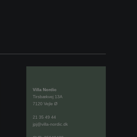
Villa Nordic
Tirsbækvej 13A
7120 Vejle Ø
21 35 49 44
jpj@villa-nordic.dk