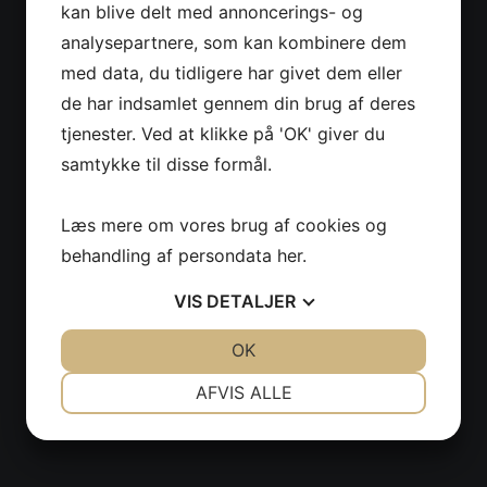
kan blive delt med annoncerings- og
analysepartnere, som kan kombinere dem
med data, du tidligere har givet dem eller
de har indsamlet gennem din brug af deres
tjenester. Ved at klikke på 'OK' giver du
samtykke til disse formål.
Læs mere om vores brug af cookies og
behandling af persondata
her
.
VIS
DETALJER
JA
NEJ
OK
JA
NEJ
NØDVENDIGE
PRÆFERENCER
AFVIS ALLE
JA
NEJ
JA
NEJ
MARKETING
STATISTIK