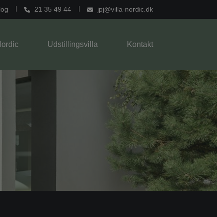
log
21 35 49 44
jpj@villa-nordic.dk
Nordic
Udstillingsvilla
Kontakt