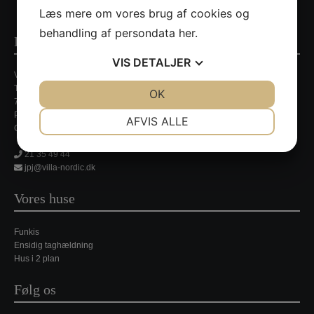
Læs mere om vores brug af cookies og
behandling af persondata
her
.
Kontaktinformationer
VIS
DETALJER
Villa Nordic
Tirsbækvej 13A
JA
NEJ
OK
JA
NEJ
7120 Vejle Ø
NØDVENDIGE
PRÆFERENCER
Persondatapolitik
AFVIS ALLE
CVR. nr. 35648429
JA
NEJ
JA
NEJ
21 35 49 44
MARKETING
STATISTIK
jpj@villa-nordic.dk
Vores huse
Funkis
Ensidig taghældning
Hus i 2 plan
Følg os