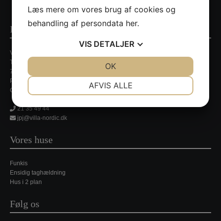
Læs mere om vores brug af cookies og
behandling af persondata
her
.
Kontaktinformationer
VIS
DETALJER
Villa Nordic
Tirsbækvej 13A
JA
NEJ
OK
JA
NEJ
7120 Vejle Ø
NØDVENDIGE
PRÆFERENCER
Persondatapolitik
AFVIS ALLE
CVR. nr. 35648429
JA
NEJ
JA
NEJ
21 35 49 44
MARKETING
STATISTIK
jpj@villa-nordic.dk
Vores huse
Funkis
Ensidig taghældning
Hus i 2 plan
Følg os