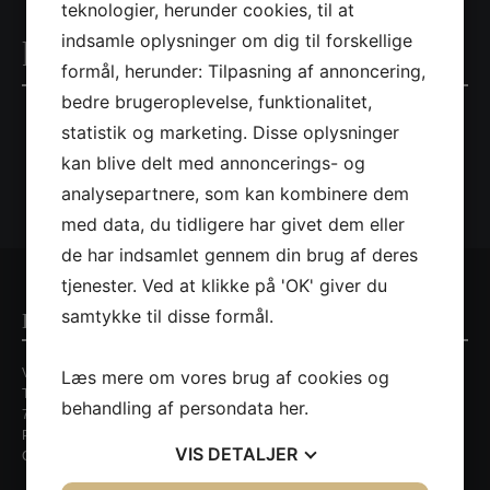
teknologier, herunder cookies, til at
indsamle oplysninger om dig til forskellige
k9
formål, herunder: Tilpasning af annoncering,
bedre brugeroplevelse, funktionalitet,
statistik og marketing. Disse oplysninger
kan blive delt med annoncerings- og
analysepartnere, som kan kombinere dem
med data, du tidligere har givet dem eller
de har indsamlet gennem din brug af deres
tjenester. Ved at klikke på 'OK' giver du
samtykke til disse formål.
Kontaktinformationer
Villa Nordic
Læs mere om vores brug af cookies og
Tirsbækvej 13A
behandling af persondata
her
.
7120 Vejle Ø
Persondatapolitik
VIS
DETALJER
CVR. nr. 35648429