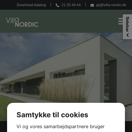
Hop
Download katalog
21 35 49 44
jpj@villa-nordic.dk
til
indholdet
Sidebar
Samtykke til cookies
Vi og vores samarbejdspartnere bruger