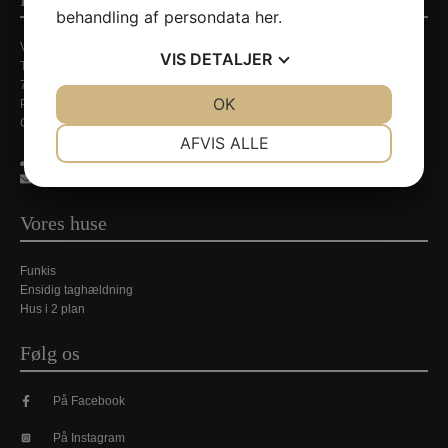
behandling af persondata
her
.
Villa Nordic
VIS
DETALJER
Tirsbækvej 13A
7120 Vejle Ø
JA
NEJ
OK
JA
NEJ
Persondatapolitik
CVR. nr. 35648429
NØDVENDIGE
PRÆFERENCER
AFVIS ALLE
21 35 49 44
JA
NEJ
JA
NEJ
jpj@villa-nordic.dk
MARKETING
STATISTIK
Vores huse
Funkis
Ensidig taghældning
Hus i 2 plan
Følg os
På Facebook
På Instagram