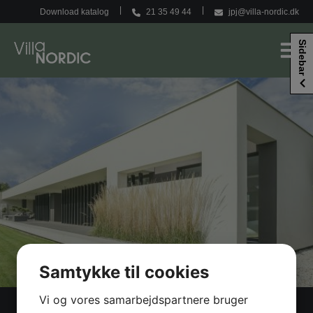
Hop
Download katalog
21 35 49 44
jpj@villa-nordic.dk
til
indholdet
Sidebar
Samtykke til cookies
Vi og vores samarbejdspartnere bruger