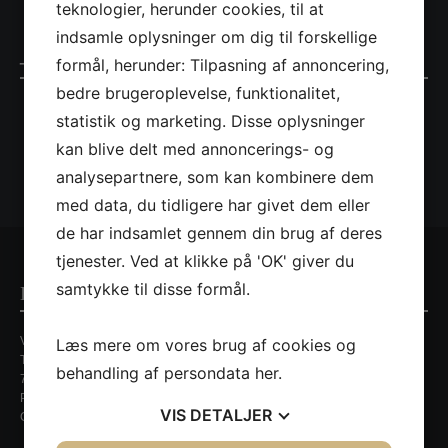
teknologier, herunder cookies, til at
indsamle oplysninger om dig til forskellige
_S5A7664
formål, herunder: Tilpasning af annoncering,
bedre brugeroplevelse, funktionalitet,
statistik og marketing. Disse oplysninger
kan blive delt med annoncerings- og
analysepartnere, som kan kombinere dem
med data, du tidligere har givet dem eller
de har indsamlet gennem din brug af deres
tjenester. Ved at klikke på 'OK' giver du
samtykke til disse formål.
Kontaktinformationer
Villa Nordic
Læs mere om vores brug af cookies og
Tirsbækvej 13A
behandling af persondata
her
.
7120 Vejle Ø
Persondatapolitik
VIS
DETALJER
CVR. nr. 35648429