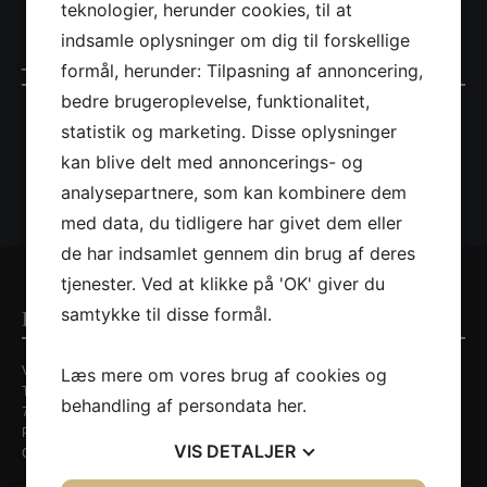
teknologier, herunder cookies, til at
indsamle oplysninger om dig til forskellige
_S5A7669
formål, herunder: Tilpasning af annoncering,
bedre brugeroplevelse, funktionalitet,
statistik og marketing. Disse oplysninger
kan blive delt med annoncerings- og
analysepartnere, som kan kombinere dem
med data, du tidligere har givet dem eller
de har indsamlet gennem din brug af deres
tjenester. Ved at klikke på 'OK' giver du
samtykke til disse formål.
Kontaktinformationer
Villa Nordic
Læs mere om vores brug af cookies og
Tirsbækvej 13A
behandling af persondata
her
.
7120 Vejle Ø
Persondatapolitik
VIS
DETALJER
CVR. nr. 35648429