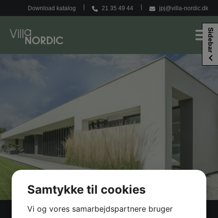
Hop
Download katalog
21 35 49 44
jpj@villa-nordic.dk
til
indholdet
Sidebar
Samtykke til cookies
Vi og vores samarbejdspartnere bruger