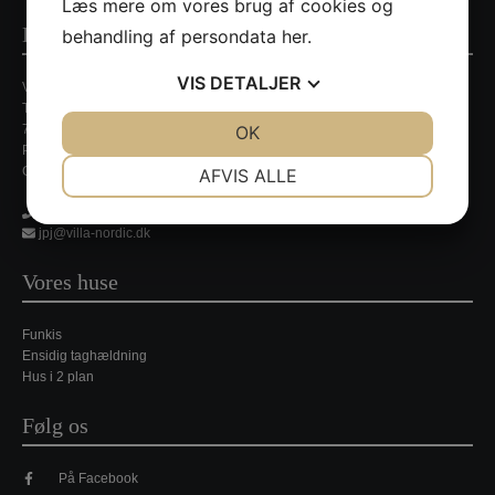
Læs mere om vores brug af cookies og
Kontaktinformationer
behandling af persondata
her
.
VIS
DETALJER
Villa Nordic
Tirsbækvej 13A
JA
NEJ
OK
JA
NEJ
7120 Vejle Ø
Persondatapolitik
NØDVENDIGE
PRÆFERENCER
CVR. nr. 35648429
AFVIS ALLE
JA
NEJ
JA
NEJ
21 35 49 44
jpj@villa-nordic.dk
MARKETING
STATISTIK
Vores huse
Funkis
Ensidig taghældning
Hus i 2 plan
Følg os
På Facebook