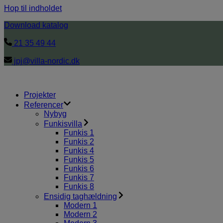
Hop til indholdet
Download katalog
21 35 49 44
jpj@villa-nordic.dk
Projekter
Referencer
Nybyg
Funkisvilla
Funkis 1
Funkis 2
Funkis 4
Funkis 5
Funkis 6
Funkis 7
Funkis 8
Ensidig taghældning
Modern 1
Modern 2