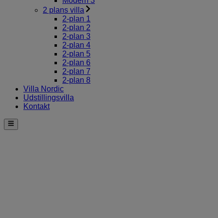
Modern 3
2 plans villa
2-plan 1
2-plan 2
2-plan 3
2-plan 4
2-plan 5
2-plan 6
2-plan 7
2-plan 8
Villa Nordic
Udstillingsvilla
Kontakt