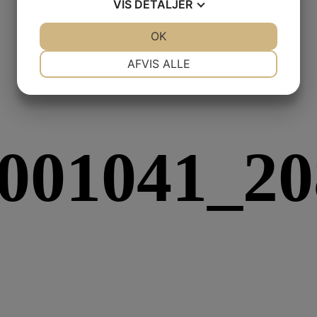
VIS
DETALJER
JA
NEJ
OK
JA
NEJ
NØDVENDIGE
PRÆFERENCER
AFVIS ALLE
JA
NEJ
JA
NEJ
MARKETING
STATISTIK
001041_20