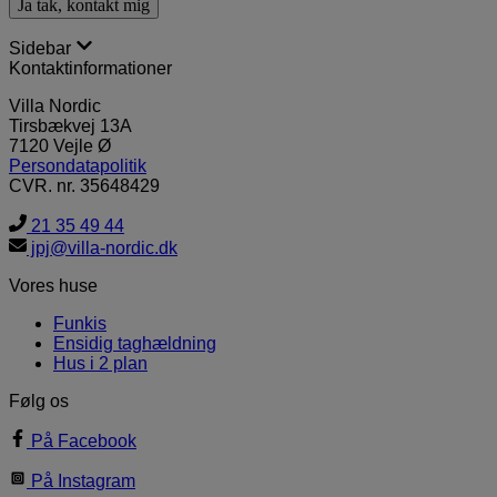
Sidebar
Kontaktinformationer
Villa Nordic
Tirsbækvej 13A
7120 Vejle Ø
Persondatapolitik
CVR. nr. 35648429
21 35 49 44
jpj@villa-nordic.dk
Vores huse
Funkis
Ensidig taghældning
Hus i 2 plan
Følg os
På Facebook
På Instagram