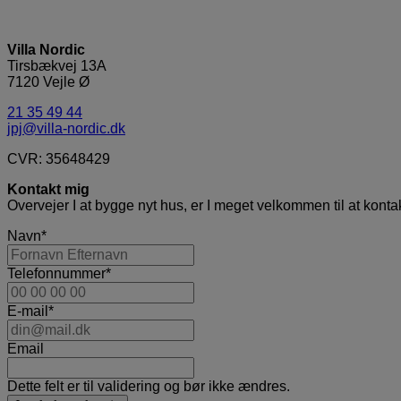
Villa Nordic
Tirsbækvej 13A
7120 Vejle Ø
21 35 49 44
jpj@villa-nordic.dk
CVR: 35648429
Kontakt mig
Overvejer I at bygge nyt hus, er I meget velkommen til at kontak
Navn
*
Telefonnummer
*
E-mail
*
Email
Dette felt er til validering og bør ikke ændres.