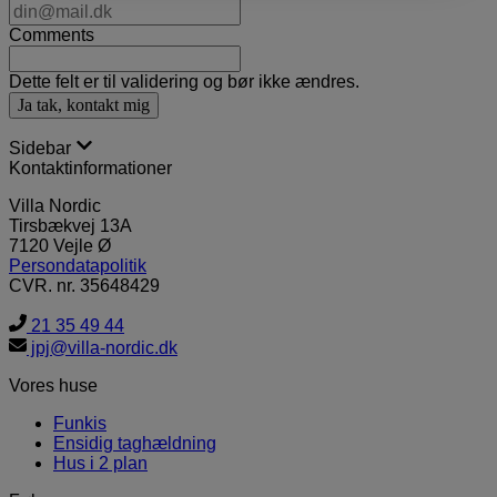
Comments
Dette felt er til validering og bør ikke ændres.
Sidebar
Kontaktinformationer
Villa Nordic
Tirsbækvej 13A
7120 Vejle Ø
Persondatapolitik
CVR. nr. 35648429
21 35 49 44
jpj@villa-nordic.dk
Vores huse
Funkis
Ensidig taghældning
Hus i 2 plan