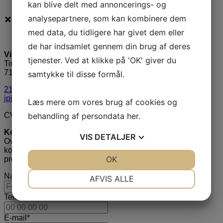
kan blive delt med annoncerings- og
analysepartnere, som kan kombinere dem
med data, du tidligere har givet dem eller
de har indsamlet gennem din brug af deres
Villa Nordic
tjenester. Ved at klikke på 'OK' giver du
Tirsbækvej 13A
7120 Vejle Ø
samtykke til disse formål.
21 35 49 44
jpj@villa-nordic.dk
Læs mere om vores brug af cookies og
behandling af persondata
her
.
CVR: 35648429
Kontakt mig
VIS
DETALJER
Overvejer I at bygge nyt hus, er I meget velkommen til at
kontakte os via formularen her, så hjælper vi jer videre i
JA
NEJ
OK
JA
NEJ
processen.
NØDVENDIGE
PRÆFERENCER
Navn
*
AFVIS ALLE
JA
NEJ
JA
NEJ
Telefonnummer
*
MARKETING
STATISTIK
E-mail
*