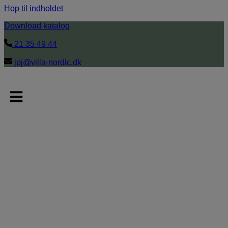
Hop til indholdet
Download katalog
21 35 49 44
jpj@villa-nordic.dk