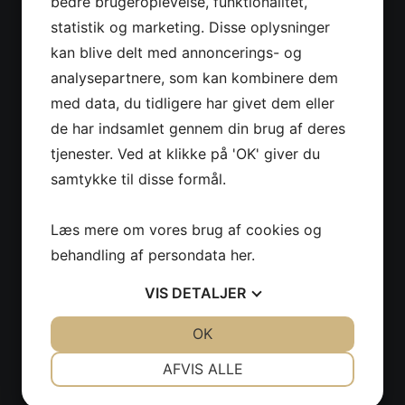
bedre brugeroplevelse, funktionalitet,
statistik og marketing. Disse oplysninger
kan blive delt med annoncerings- og
analysepartnere, som kan kombinere dem
med data, du tidligere har givet dem eller
de har indsamlet gennem din brug af deres
tjenester. Ved at klikke på 'OK' giver du
samtykke til disse formål.
Læs mere om vores brug af cookies og
behandling af persondata
her
.
VIS
DETALJER
JA
NEJ
OK
JA
NEJ
NØDVENDIGE
PRÆFERENCER
AFVIS ALLE
JA
NEJ
JA
NEJ