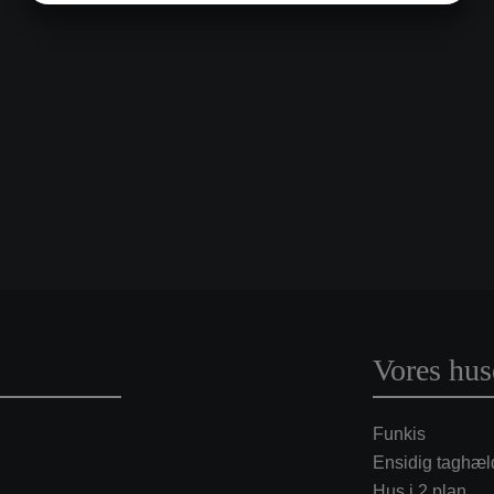
MARKETING
STATISTIK
Vores hus
Funkis
Ensidig taghæl
Hus i 2 plan