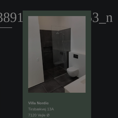
389121719388253_n
Villa Nordic
Tirsbækvej 13A
7120 Vejle Ø