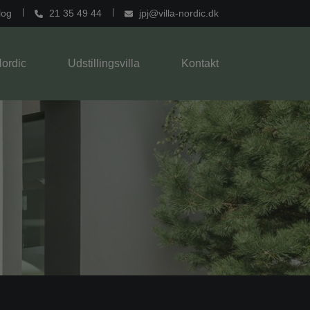
log
21 35 49 44
jpj@villa-nordic.dk
Nordic
Udstillingsvilla
Kontakt