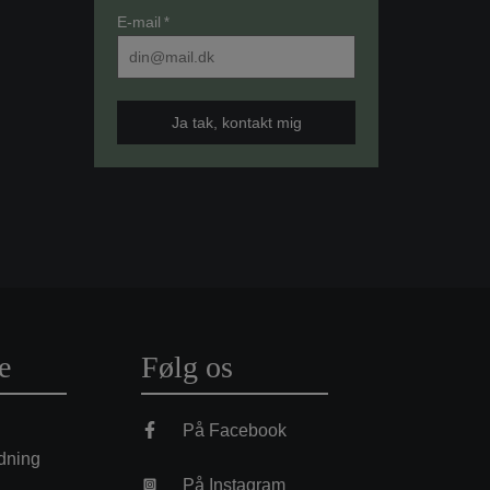
E-mail
*
e
Følg os
På Facebook
dning
På Instagram