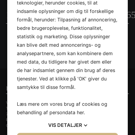
teknologier, herunder cookies, til at
indsamle oplysninger om dig til forskellige
11018956_872796522780282_6
formål, herunder: Tilpasning af annoncering,
bedre brugeroplevelse, funktionalitet,
statistik og marketing. Disse oplysninger
kan blive delt med annoncerings- og
analysepartnere, som kan kombinere dem
med data, du tidligere har givet dem eller
de har indsamlet gennem din brug af deres
tjenester. Ved at klikke på 'OK' giver du
samtykke til disse formål.
Kontaktinformationer
Villa Nordic
Læs mere om vores brug af cookies og
Tirsbækvej 13A
behandling af persondata
her
.
7120 Vejle Ø
Persondatapolitik
VIS
DETALJER
CVR. nr. 35648429