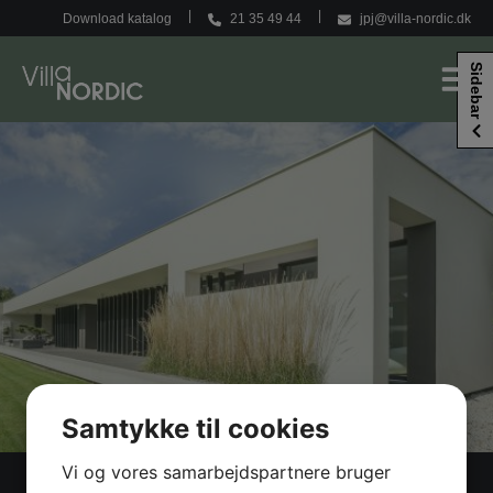
Hop
Download katalog
21 35 49 44
jpj@villa-nordic.dk
til
indholdet
Sidebar
Samtykke til cookies
Vi og vores samarbejdspartnere bruger