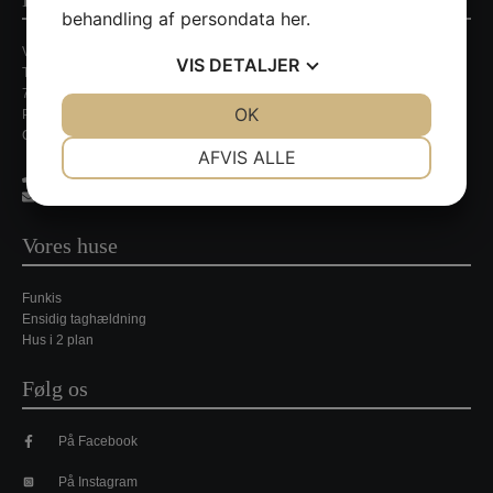
behandling af persondata
her
.
Villa Nordic
VIS
DETALJER
Tirsbækvej 13A
7120 Vejle Ø
JA
NEJ
OK
JA
NEJ
Persondatapolitik
CVR. nr. 35648429
NØDVENDIGE
PRÆFERENCER
AFVIS ALLE
21 35 49 44
JA
NEJ
JA
NEJ
jpj@villa-nordic.dk
MARKETING
STATISTIK
Vores huse
Funkis
Ensidig taghældning
Hus i 2 plan
Følg os
På Facebook
På Instagram