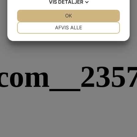
VIS
DETALJER
JA
NEJ
OK
JA
NEJ
NØDVENDIGE
PRÆFERENCER
AFVIS ALLE
JA
NEJ
JA
NEJ
MARKETING
STATISTIK
com__2357