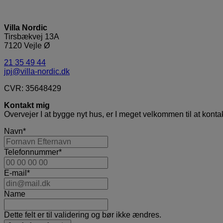
Villa Nordic
Tirsbækvej 13A
7120 Vejle Ø
21 35 49 44
jpj@villa-nordic.dk
CVR: 35648429
Kontakt mig
Overvejer I at bygge nyt hus, er I meget velkommen til at kontak
Navn
*
Telefonnummer
*
E-mail
*
Name
Dette felt er til validering og bør ikke ændres.