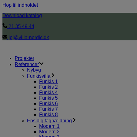
Hop til indholdet
Download katalog
21 35 49 44
jpj@villa-nordic.dk
Projekter
Referencer
Nybyg
Funkisvilla
Funkis 1
Funkis 2
Funkis 4
Funkis 5
Funkis 6
Funkis 7
Funkis 8
Ensidig taghældning
Modern 1
Modern 2