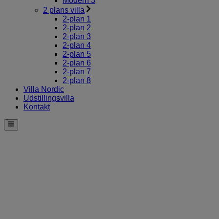
Modern 3
2 plans villa
2-plan 1
2-plan 2
2-plan 3
2-plan 4
2-plan 5
2-plan 6
2-plan 7
2-plan 8
Villa Nordic
Udstillingsvilla
Kontakt