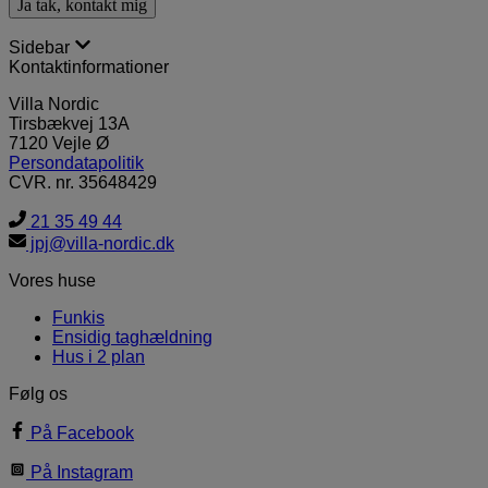
Sidebar
Kontaktinformationer
Villa Nordic
Tirsbækvej 13A
7120 Vejle Ø
Persondatapolitik
CVR. nr. 35648429
21 35 49 44
jpj@villa-nordic.dk
Vores huse
Funkis
Ensidig taghældning
Hus i 2 plan
Følg os
På Facebook
På Instagram