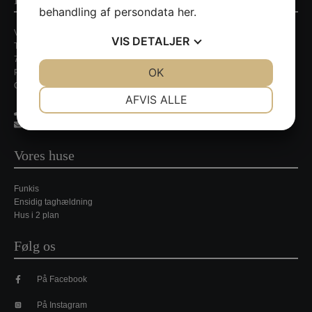
behandling af persondata
her
.
Villa Nordic
VIS
DETALJER
Tirsbækvej 13A
7120 Vejle Ø
JA
NEJ
OK
JA
NEJ
Persondatapolitik
CVR. nr. 35648429
NØDVENDIGE
PRÆFERENCER
AFVIS ALLE
21 35 49 44
JA
NEJ
JA
NEJ
jpj@villa-nordic.dk
MARKETING
STATISTIK
Vores huse
Funkis
Ensidig taghældning
Hus i 2 plan
Følg os
På Facebook
På Instagram