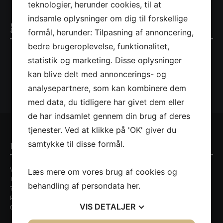
teknologier, herunder cookies, til at
indsamle oplysninger om dig til forskellige
green-bg-drawings-overlay
formål, herunder: Tilpasning af annoncering,
bedre brugeroplevelse, funktionalitet,
statistik og marketing. Disse oplysninger
kan blive delt med annoncerings- og
analysepartnere, som kan kombinere dem
med data, du tidligere har givet dem eller
de har indsamlet gennem din brug af deres
tjenester. Ved at klikke på 'OK' giver du
samtykke til disse formål.
Kontaktinformationer
Villa Nordic
Læs mere om vores brug af cookies og
Tirsbækvej 13A
behandling af persondata
her
.
7120 Vejle Ø
Persondatapolitik
VIS
DETALJER
CVR. nr. 35648429