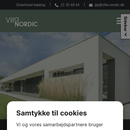
Hop
Download katalog
21 35 49 44
jpj@villa-nordic.dk
til
indholdet
Sidebar
Samtykke til cookies
Vi og vores samarbejdspartnere bruger