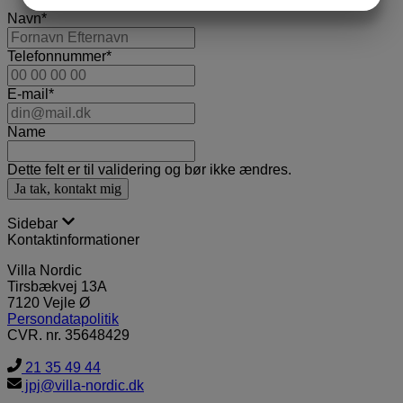
Navn
*
MARKETING
STATISTIK
Telefonnummer
*
E-mail
*
Name
Dette felt er til validering og bør ikke ændres.
Sidebar
Kontaktinformationer
Villa Nordic
Tirsbækvej 13A
7120 Vejle Ø
Persondatapolitik
CVR. nr. 35648429
21 35 49 44
jpj@villa-nordic.dk