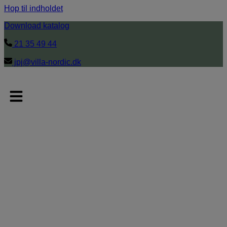
Hop til indholdet
Download katalog
21 35 49 44
jpj@villa-nordic.dk