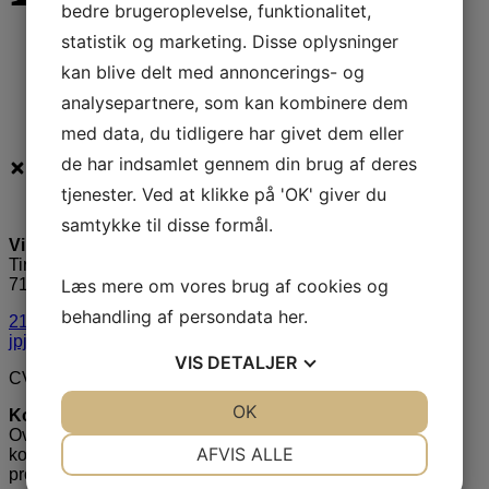
bedre brugeroplevelse, funktionalitet,
statistik og marketing. Disse oplysninger
kan blive delt med annoncerings- og
analysepartnere, som kan kombinere dem
med data, du tidligere har givet dem eller
de har indsamlet gennem din brug af deres
tjenester. Ved at klikke på 'OK' giver du
samtykke til disse formål.
Villa Nordic
Tirsbækvej 13A
Læs mere om vores brug af cookies og
7120 Vejle Ø
behandling af persondata
her
.
21 35 49 44
jpj@villa-nordic.dk
VIS
DETALJER
CVR: 35648429
JA
NEJ
OK
JA
NEJ
Kontakt mig
Overvejer I at bygge nyt hus, er I meget velkommen til at
NØDVENDIGE
PRÆFERENCER
AFVIS ALLE
kontakte os via formularen her, så hjælper vi jer videre i
processen.
JA
NEJ
JA
NEJ